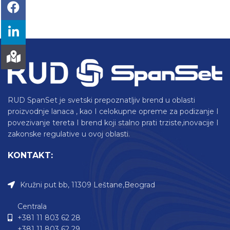
RUD SpanSet je svetski prepoznatljiv brend u oblasti
proizvodnje lanaca , kao I celokupne opreme za podizanje I
povezivanje tereta I brend koji stalno prati trziste,inovacije I
zakonske regulative u ovoj oblasti.
KONTAKT:
Kružni put bb, 11309 Leštane,Beograd
Centrala
+381 11 803 62 28
+381 11 803 62 29