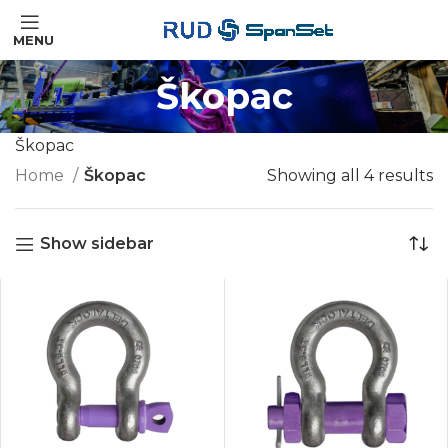
MENU
Škopac
Škopac
Home
Škopac
Showing all 4 results
Show sidebar